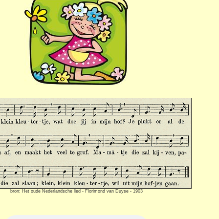
bron: Het oude Nederlandsche lied - Florimond van Duyse - 1903