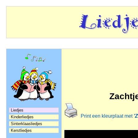
Zachtj
Liedjes
Print een kleurplaat met
'
Kinderliedjes
Sinterklaasliedjes
Kerstliedjes