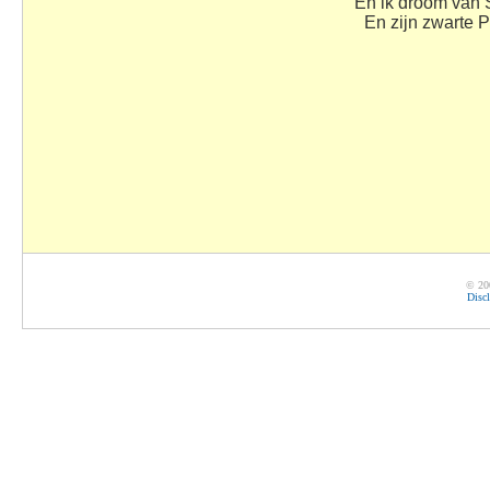
En ik droom van 
En zijn zwarte 
© 20
Disc