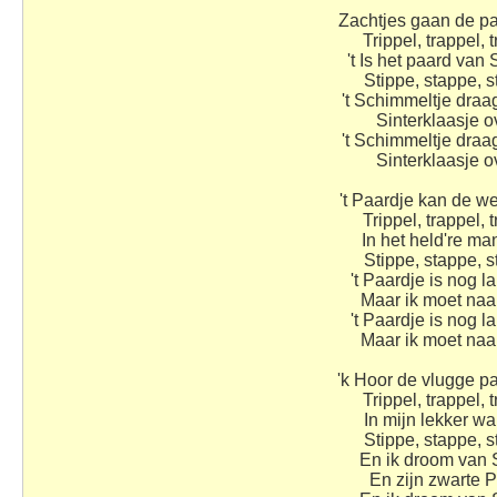
Zachtjes gaan de p
Trippel, trappel, t
't Is het paard van 
Stippe, stappe, s
't Schimmeltje dra
Sinterklaasje ov
't Schimmeltje dra
Sinterklaasje ov
't Paardje kan de w
Trippel, trappel, t
In het held're ma
Stippe, stappe, s
't Paardje is nog l
Maar ik moet naa
't Paardje is nog l
Maar ik moet naa
'k Hoor de vlugge p
Trippel, trappel, t
In mijn lekker w
Stippe, stappe, s
En ik droom van 
En zijn zwarte 